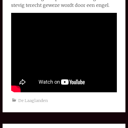
stevig terecht geweze wordt door een engel.
De Laaglanden