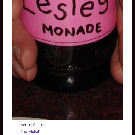
Verkrijgbaar in
'
De Winkel
'.