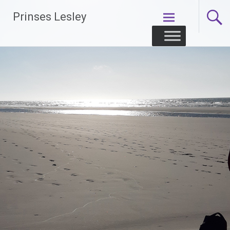
Skip
Prinses Lesley
to
content