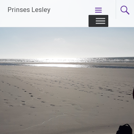
Skip
Prinses Lesley
to
content