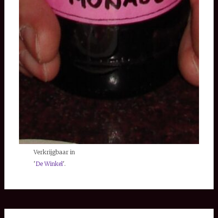
Verkrijgbaar in
'
De Winkel
'.