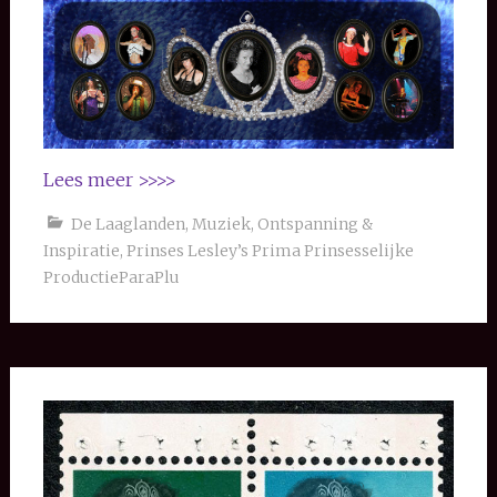
Lees meer >>>>
De Laaglanden
,
Muziek
,
Ontspanning &
Inspiratie
,
Prinses Lesley’s Prima Prinsesselijke
ProductieParaPlu