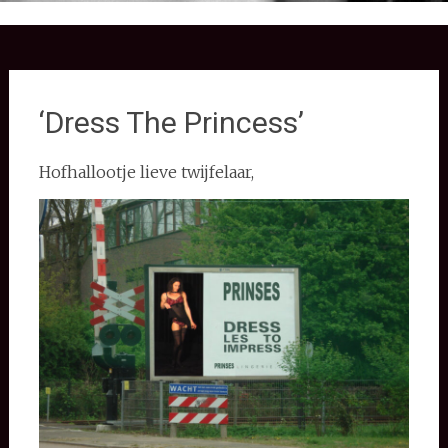
‘Dress The Princess’
Hofhallootje lieve twijfelaar,