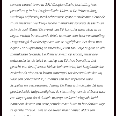
concert bezochte we in 2011 (Laaglandische jaartelling) een
peuzelkroeg in het Laaglandische Uden en De Prinses sloeg
werkelijk stijlverbijsterd achterover: grote menukaarte sierde de
mure maar van werkelijk iedere menukaart spronge de taalfoute
je in de oge! Wauw! De avond van DP kon niet meer stuk en ze
begon vrolijk bovestaande foto’s te make voor haar verzameling.
Desgevraagd door de eigenaar wat ze eigelijk aan het doen was
begon DP hulpvaardig en vriendelijk een taalLesje te geve en alle
menukaarte te duide. De Prinses kwam op stoom, maar hoe
enthousiaster de tekst en uitleg van DP, hoe bewolkter het
gezicht van de nijveraar. Helaas beheerste hij het Laaglandische
Nederlands niet zo en kwam warempel tot de conclusie dat wij
voor een concurrent zijn menu’s aan het kopieerde ware.
Stupéfait en verbouwereerd kreeg De Prinses in de gate dat haar
goedbedoelde hulpvaardigheid de stemming van de uitbater naar
een dieptepunt deed duikele waarop we foetsievlug afscheid
name om de rest van onze peuzels maar buite in het donker weg
te gaffele. “Meuh… wij wilde alleen maar helpe”, aldus een