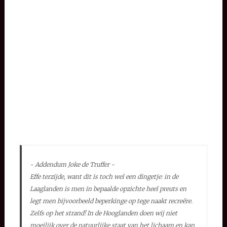
~ Addendum Joke de Truffer ~
Effe terzijde, want dit is toch wel een dingetje: in de
Laaglanden is men in bepaalde opzichte heel preuts en
legt men bijvoorbeeld beperkinge op tege naakt recreëre.
Zelfs op het strand! In de Hooglanden doen wij niet
moeilijk over de natuurlijke staat van het lichaam en kan