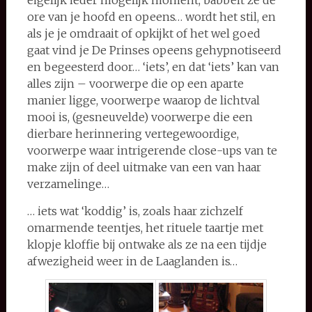
eigelijk ieder mogelijk moment, babbelt ze de
ore van je hoofd en opeens… wordt het stil, en
als je je omdraait of opkijkt of het wel goed
gaat vind je De Prinses opeens gehypnotiseerd
en begeesterd door… ‘iets’, en dat ‘iets’ kan van
alles zijn – voorwerpe die op een aparte
manier ligge, voorwerpe waarop de lichtval
mooi is, (gesneuvelde) voorwerpe die een
dierbare herinnering vertegewoordige,
voorwerpe waar intrigerende close-ups van te
make zijn of deel uitmake van een van haar
verzamelinge…
… iets wat ‘koddig’ is, zoals haar zichzelf
omarmende teentjes, het rituele taartje met
klopje kloffie bij ontwake als ze na een tijdje
afwezigheid weer in de Laaglanden is…