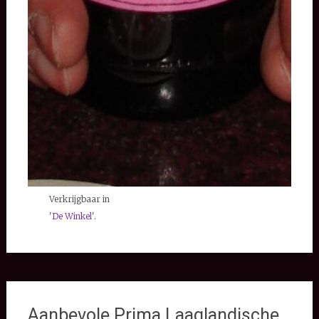
Verkrijgbaar in
'
De Winkel
'.
Aanbevole Prima Laaglandische