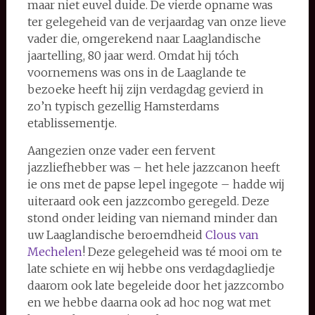
maar niet euvel duide. De vierde opname was
ter gelegeheid van de verjaardag van onze lieve
vader die, omgerekend naar Laaglandische
jaartelling, 80 jaar werd. Omdat hij tóch
voornemens was ons in de Laaglande te
bezoeke heeft hij zijn verdagdag gevierd in
zo’n typisch gezellig Hamsterdams
etablissementje.
Aangezien onze vader een fervent
jazzliefhebber was – het hele jazzcanon heeft
ie ons met de papse lepel ingegote – hadde wij
uiteraard ook een jazzcombo geregeld. Deze
stond onder leiding van niemand minder dan
uw Laaglandische beroemdheid
Clous van
Mechelen
! Deze gelegeheid was té mooi om te
late schiete en wij hebbe ons verdagdagliedje
daarom ook late begeleide door het jazzcombo
en we hebbe daarna ook ad hoc nog wat met