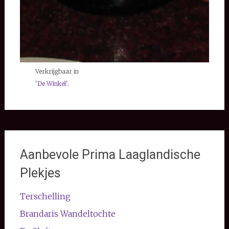
Verkrijgbaar in
'
De Winkel
'.
Aanbevole Prima Laaglandische
Plekjes
Terschelling
Brandaris Wandeltochte