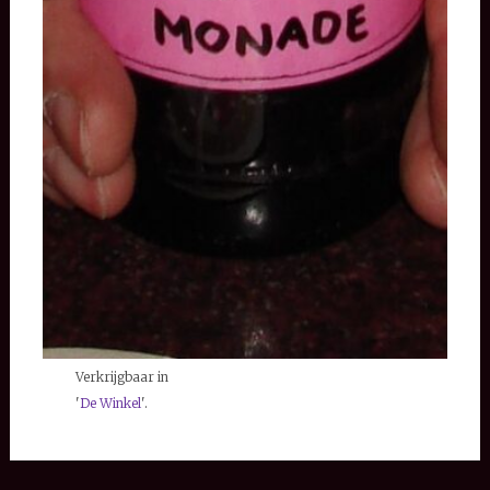
Verkrijgbaar in
'
De Winkel
'.