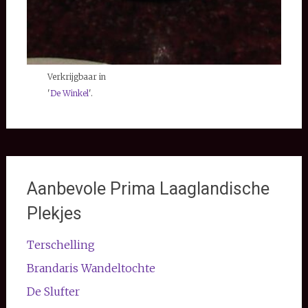
Verkrijgbaar in
'
De Winkel
'.
Aanbevole Prima Laaglandische
Plekjes
Terschelling
Brandaris Wandeltochte
De Slufter