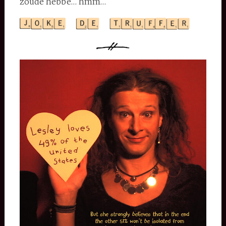
zoude hebbe… hmm…