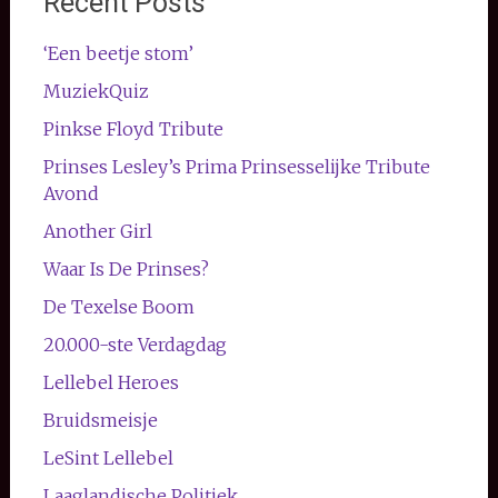
Recent Posts
‘Een beetje stom’
MuziekQuiz
Pinkse Floyd Tribute
Prinses Lesley’s Prima Prinsesselijke Tribute
Avond
Another Girl
Waar Is De Prinses?
De Texelse Boom
20.000-ste Verdagdag
Lellebel Heroes
Bruidsmeisje
LeSint Lellebel
Laaglandische Politiek